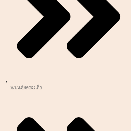
พ.ร.บ.คุ้มครองเด็ก