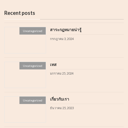
ธันวาคม 25, 2023
Recent posts
สาระกฎหมายน่ารู้
Uncategorized
กรกฎาคม 3, 2024
เทส
Uncategorized
มกราคม 25, 2024
เกี่ยวกับเรา
Uncategorized
ธันวาคม 25, 2023